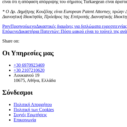
είναι ότι η απόφαση απόρριψης του σήματος Turkaegean είναι άρισ
* Ο Δρ. Δημήτρης Κουζέλης είναι European Patent Attorney, πρώην Δ
Διανοητική Ιδιοκτησία, Πρόεδρος της Επιτροπής Διανοητικής Ιδιοκτη
Prev
Προηγούμενο
Δικαστικές διαμάχες για διπλώματα ευρεσιτεχνία
Επόμενο
Δικαστήρια Πατεντών: Πόσο μακρύ είναι το τούνελ της ανά
Share on:
Οι Υπηρεσίες μας
+30 6970923469
+30 2107210620
Λουκιανού 19
10675, Αθήνα, Ελλάδα
Σύνδεσμοι
Πολιτική Απορρήτου
Πολιτική των Cookies
Συχνές Ερωτήσεις
Επικοινωνία