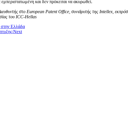
τα εμπεριστατωμένη και δεν πρόκειται να ακυρωθεί.
ιευθυντής στο European Patent Office, συνιδρυτής της Intellex, εκπρ
σίας του ICC-Hellas
ς στην Ελλάδα
πτυξης;
Next