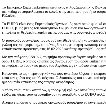
Το Εμπορικό Σήμα Turkaegean είναι ένας τίτλος Διανοητικής Ιδιοκτη
marketing να παραπλανήσει το κοινό, στην περίπτωση αυτή το τουρι
Ελλάδας.
Το EUIPO είναι ένας Ευρωπαϊκός Οργανισμός στον οποίο φυσικά συμ
EUIPO, β. ως μέλος του Διοικητικού Συμβουλίου και των οργάνων τ
επιτρέπει τη θεσμική ανάμιξη της χώρας μας στις οργανικές αποφάσ
Ο τουρκικός οργανισμός τουρισμού κατέθεσε αίτηση κατοχύρωσης το
γνώση της κατοχύρωσης, επομένως δεν έκανε αίτηση ανακοπής εντό
καταθέτοντας προσφυγή στις 16.02.2023 κατά της πρωτοβάθμιας α
Με την απόφαση C58 927, το τμήμα προσφυγών έκρινε κυρίως ότι το
όρου TURK, ο οποίος κρίθηκε ως συντόμευση του όρου Turkish ή τ
περιγράφει το Τουρκικό μέρος του Αιγαίου, ως εκ τούτου είναι περ
Κρίνοντάς το ως «περιγραφικό» για τους ανωτέρω λόγους, η επιτρο
κατά τον χρόνο της κατάθεσής του. Ο δικαιούχος του κοινοτικού σήμ
ημερομηνία κατάθεσης της αίτησης ακυρότητας.
Υπό το πρίσμα των ανωτέρω, η προσφυγή κρίθηκε απολύτως επιτυχή
έξοδα της δίκης, που περιλαμβάνουν τα παράβολα στο EUIPO αλλά κα
Αναμένεται όμως ο τουρκικός οργανισμός τουρισμού να κάνει έφεση