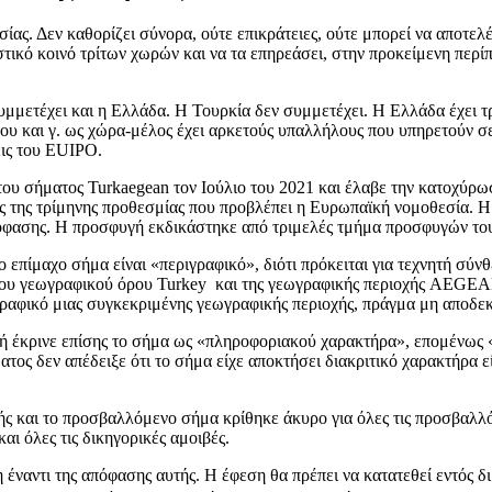
σίας. Δεν καθορίζει σύνορα, ούτε επικράτειες, ούτε μπορεί να αποτε
στικό κοινό τρίτων χωρών και να τα επηρεάσει, στην προκείμενη περί
μετέχει και η Ελλάδα. Η Τουρκία δεν συμμετέχει. Η Ελλάδα έχει τρ
ου και γ. ως χώρα-μέλος έχει αρκετούς υπαλλήλους που υπηρετούν σε
εις του EUIPO.
υ σήματος Turkaegean τον Ιούλιο του 2021 και έλαβε την κατοχύρωσ
ς της τρίμηνης προθεσμίας που προβλέπει η Ευρωπαϊκή νομοθεσία. 
πόφασης. Η προσφυγή εκδικάστηκε από τριμελές τμήμα προσφυγών το
 επίμαχο σήμα είναι «περιγραφικό», διότι πρόκειται για τεχνητή σύ
ου γεωγραφικού όρου Turkey και της γεωγραφικής περιοχής AEGEAN.
ιγραφικό μιας συγκεκριμένης γεωγραφικής περιοχής, πράγμα μη αποδε
πή έκρινε επίσης το σήμα ως «πληροφοριακού χαρακτήρα», επομένως «
ατος δεν απέδειξε ότι το σήμα είχε αποκτήσει διακριτικό χαρακτήρα ε
ς και το προσβαλλόμενο σήμα κρίθηκε άκυρο για όλες τις προσβαλλό
ι όλες τις δικηγορικές αμοιβές.
 έναντι της απόφασης αυτής. Η έφεση θα πρέπει να κατατεθεί εντός 