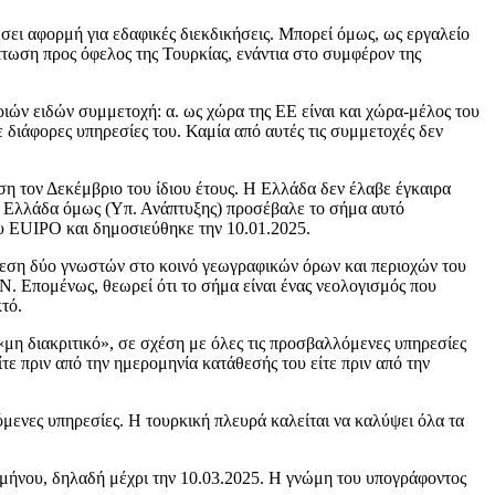
λέσει αφορμή για εδαφικές διεκδικήσεις. Μπορεί όμως, ως εργαλείο
πτωση προς όφελος της Τουρκίας, ενάντια στο συμφέρον της
ιών ειδών συμμετοχή: α. ως χώρα της ΕΕ είναι και χώρα-μέλος του
 διάφορες υπηρεσίες του. Καμία από αυτές τις συμμετοχές δεν
η τον Δεκέμβριο του ίδιου έτους. Η Ελλάδα δεν έλαβε έγκαιρα
Η Ελλάδα όμως (Υπ. Ανάπτυξης) προσέβαλε το σήμα αυτό
υ EUIPO και δημοσιεύθηκε την 10.01.2025.
νθεση δύο γνωστών στο κοινό γεωγραφικών όρων και περιοχών του
 Επομένως, θεωρεί ότι το σήμα είναι ένας νεολογισμός που
κτό.
μη διακριτικό», σε σχέση με όλες τις προσβαλλόμενες υπηρεσίες
ίτε πριν από την ημερομηνία κατάθεσής του είτε πριν από την
μενες υπηρεσίες. Η τουρκική πλευρά καλείται να καλύψει όλα τα
διμήνου, δηλαδή μέχρι την 10.03.2025. H γνώμη του υπογράφοντος