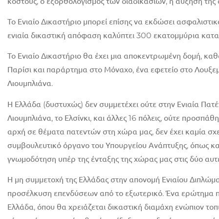
κόστους, ο εξορθολογισμός των διαδικασιών, η αύξηση της 
Το Ενιαίο Δικαστήριο μπορεί επίσης να εκδώσει ασφαλιστικ
ενιαία δικαστική απόφαση καλύπτει 300 εκατομμύρια κατα
Το Ενιαίο Δικαστήριο θα έχει μια αποκεντρωμένη δομή, κα
Παρίσι και παράρτημα στο Μόναχο, ένα εφετείο στο Λουξε
Λιουμπλιάνα.
Η Ελλάδα (δυστυχώς) δεν συμμετέχει ούτε στην Ενιαία Πατέν
Λιουμπλιάνα, το Ελσίνκι, και άλλες 16 πόλεις, ούτε προσπά
αρχή σε θέματα πατεντών στη χώρα μας, δεν έχει καμία σχ
συμβουλευτικό όργανο του Υπουργείου Ανάπτυξης, όπως και
γνωμοδότηση υπέρ της ένταξης της χώρας μας στις δύο αυ
Η μη συμμετοχή της Ελλάδας στην απονομή Ενιαίου Διπλώμα
προσέλκυση επενδύσεων από το εξωτερικό. Ένα ερώτημα που
Ελλάδα, όπου θα χρειάζεται δικαστική διαμάχη ενώπιον τοπ