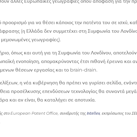
μήσουν άλλες Ευρωπαϊκές γεωγραφίες όπου απόφαση για την πρ
κό προορισμό για να θέσει κάποιος την πατέντα του σε ισχύ, 
ετάφρασης (η Ελλάδα δεν συμμετέχει στη Συμφωνία του Λονδί
ς μεμονωμένες γεωγραφίες).
ήριο, όπως και αυτή για τη Συμφωνία του Λονδίνου, αποτελού
αϊκή ενοποίηση, απομακρύνοντας έτσι πιθανή έρευνα και ανά
όμενων θέσεων εργασίας και το brain-drain.
ξελίξεων, η νέα κυβέρνηση θα πρέπει να γυρίσει σελίδα, ενάν
άθεια προσέλκυσης επενδύσεων τεχνολογίας θα συναντά μεγά
ρα και αν είναι, θα καταλήγει σε αποτυχία.
Intellex
ής στο European Patent Office, συνιδρυτής της
, εκπρόσωπος του ΣΕΒ
.