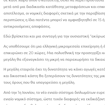
σε κάθε χώρα όπου ο καταθέτης θέλει να λάβει προστασία 
μετά από μια διαδικασία κατάθεσης μεταφράσεων και επικ
αποτέλεσμα, οι νομικές διαφορές σχετικά με την παραβίασ
περιπτώσεις η ίδια πατέντα μπορεί να αμφισβητηθεί σε 15 
αντικρουόμενες αποφάσεις.
Εδώ βρίσκεται και μια συνταγή για την ουσιαστική “ακύρω
Ας υποθέσουμε ότι μια ελληνική μικρομεσαία επιχείρηση ή 
επικυρώνει σε 20 χώρες. Μια πολυεθνική την προσεγγίζει κ
μεγάλη θα εξαναγκάσει τη μικρή να παραχωρήσει τα δικαιώ
Η μεγάλη εταιρεία έχει τη δυνατότητα να κάνει αγωγές κατά
και δικαστικά κόστη θα ξεπεράσουν τις δυνατότητες της μ
τους όρους που θα υπαγορεύσει η μεγάλη.
Από την 1η Ιουνίου, το νέο ενιαίο σύστημα διπλωμάτων ευρ
ενιαίο νομικό σύστημα, ώστε τυχόν διαφορές να εκδικάζοντ