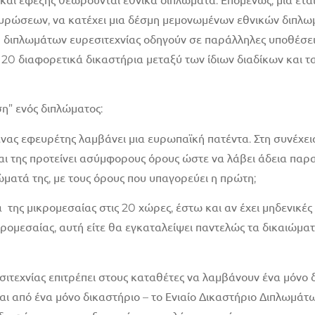
και εφεξής θεωρούνται εθνικά διπλώματα. Επομένως, μια εται
υρώσεων, να κατέχει μια δέσμη μεμονωμένων εθνικών διπλωμά
η διπλωμάτων ευρεσιτεχνίας οδηγούν σε παράλληλες υποθέσεις
ή 20 διαφορετικά δικαστήρια μεταξύ των ίδιων διαδίκων και 
ση” ενός διπλώματος:
ένας εφευρέτης λαμβάνει μια ευρωπαϊκή πατέντα. Στη συνέχεια
αι της προτείνει ασύμφορους όρους ώστε να λάβει άδεια παρα
ματά της, με τους όρους που υπαγορεύει η πρώτη;
 της μικρομεσαίας στις 20 χώρες, έστω και αν έχει μηδενικές 
ικρομεσαίας, αυτή είτε θα εγκαταλείψει παντελώς τα δικαιώμ
εσιτεχνίας επιτρέπει στους καταθέτες να λαμβάνουν ένα μόνο 
αι από ένα μόνο δικαστήριο – το Ενιαίο Δικαστήριο Διπλωμάτω