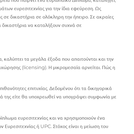
ρεία που παίρνει ένα Ευρωπαϊκό Δίπλωμα, καταλήγει,
των ευρεσιτεχνίας για την ίδια εφεύρεση. Ως
 σε δικαστήρια σε ολόκληρη την ήπειρο. Σε ακραίες
τα δικαστήρια να καταλήξουν συχνά σε
, καλύπτει τα μεγάλα έξοδα που απαιτούνται και την
χώρησης (licensing). Η μικρομεσαία αρνείται. Πώς η
πιθανότητες επιτυχίας. Δεδομένου ότι τα δικηγορικά
ατά της είτε θα υποχρεωθεί να υπογράψει συμφωνία με
δίπλωμα ευρεσιτεχνίας και να χρησιμοποιούν ένα
ν Ευρεσιτεχνίας ή UPC. Στόχος είναι η μείωση του