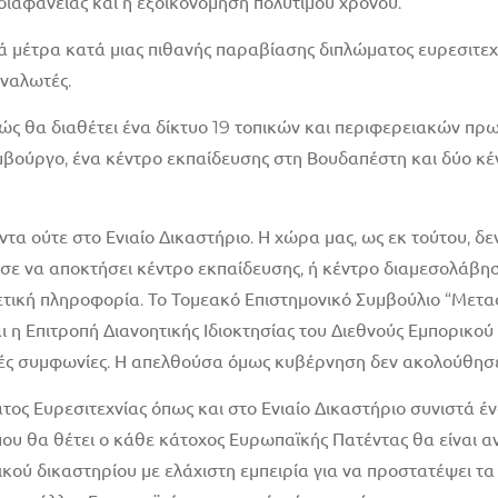
διαφάνειας και η εξοικονόμηση πολύτιμου χρόνου.
ά μέτρα κατά μιας πιθανής παραβίασης διπλώματος ευρεσιτεχνί
ναλωτές.
θώς θα διαθέτει ένα δίκτυο 19 τοπικών και περιφερειακών πρ
μβούργο, ένα κέντρο εκπαίδευσης στη Βουδαπέστη και δύο κ
τα ούτε στο Ενιαίο Δικαστήριο. Η χώρα μας, ως εκ τούτου, δε
θησε να αποκτήσει κέντρο εκπαίδευσης, ή κέντρο διαμεσολάβησ
ετική πληροφορία. Το Τομεακό Επιστημονικό Συμβούλιο “Μεταφ
 η Επιτροπή Διανοητικής Ιδιοκτησίας του Διεθνούς Εμπορικο
τές συμφωνίες. Η απελθούσα όμως κυβέρνηση δεν ακολούθησε
τος Ευρεσιτεχνίας όπως και στο Ενιαίο Δικαστήριο συνιστά έ
 θα θέτει ο κάθε κάτοχος Ευρωπαϊκής Πατέντας θα είναι αν 
ικού δικαστηρίου με ελάχιστη εμπειρία για να προστατέψει τ