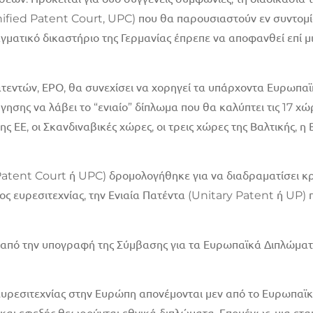
Unified Patent Court, UPC) που θα παρουσιαστούν εν συντομί
νταγματικό δικαστήριο της Γερμανίας έπρεπε να αποφανθεί επ
τεντών, ΕΡΟ, θα συνεχίσει να χορηγεί τα υπάρχοντα Ευρωπαϊ
ησης να λάβει το “ενιαίο” δίπλωμα που θα καλύπτει τις 17 χώ
ς ΕΕ, οι Σκανδιναβικές χώρες, οι τρεις χώρες της Βαλτικής, η
 Patent Court ή UPC) δρομολογήθηκε για να διαδραματίσει 
 ευρεσιτεχνίας, την Ενιαία Πατέντα (Unitary Patent ή UP)
η” από την υπογραφή της Σύμβασης για τα Ευρωπαϊκά Διπλώμ
α ευρεσιτεχνίας στην Ευρώπη απονέμονται μεν από το Ευρωπα