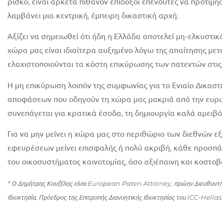
ρίσκο, είναι αρκετά πιθανόν επίδοξοι επενδυτές να προτι
λαμβάνει μια κεντρική, έμπειρη δικαστική αρχή.
Αξίζει να σημειωθεί ότι ήδη η Ελλάδα αποτελεί μη-ελκυστι
χώρα μας είναι ιδιαίτερα αυξημένο λόγω της απαίτησης μ
ελαχιστοποιούνται τα κόστη επικύρωσης των πατεντών στι
Η μη επικύρωση λοιπόν της συμφωνίας για το Ενιαίο Δικαστ
αποφάσεων που οδηγούν τη χώρα μας μακριά από την ευρωπ
συνεπάγεται για κρατικά έσοδα, τη δημιουργία καλά αμειβ
Για να μην μείνει η χώρα μας στο περιθώριο των διεθνών ε
εφευρέσεων μείνει επισφαλής ή πολύ ακριβή, κάθε προσπ
του οικοσυστήματος καινοτομίας, όσο αξιέπαινη και κοστοβό
* Ο Δημήτρης Κουζέλης είναι European Paten Attorney, πρώην Διευθυντ
Ιδιοκτησία, Πρόεδρος της Επιτροπής Διανοητικής Ιδιοκτησίας του ICC-Hellas