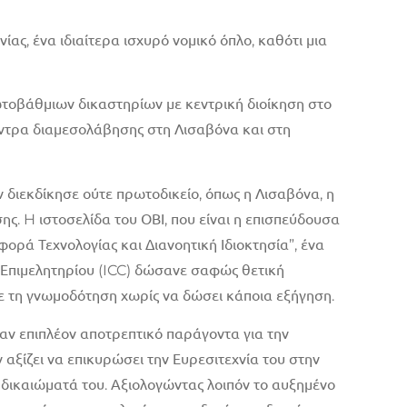
ας, ένα ιδιαίτερα ισχυρό νομικό όπλο, καθότι μια
ωτοβάθμιων δικαστηρίων με κεντρική διοίκηση στο
έντρα διαμεσολάβησης στη Λισαβόνα και στη
ν διεκδίκησε ούτε πρωτοδικείο, όπως η Λισαβόνα, η
ης. H ιστοσελίδα του ΟΒΙ, που είναι η επισπεύδουσα
ορά Τεχνολογίας και Διανοητική Ιδιοκτησία”, ένα
ύ Επιμελητηρίου (ICC) δώσανε σαφώς θετική
 τη γνωμοδότηση χωρίς να δώσει κάποια εξήγηση.
ναν επιπλέον αποτρεπτικό παράγοντα για την
αξίζει να επικυρώσει την Ευρεσιτεχνία του στην
α δικαιώματά του. Αξιολογώντας λοιπόν το αυξημένο