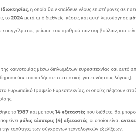
Ιδιοκτησίας
, η οποία θα εκπαίδευε νέους επιστήμονες σε πατ
ις το
2024
μετά από διεθνείς πιέσεις και αυτή λειτούργησε
μό
 επαγγέλματος, μείωση του αριθμού των συμβούλων, και τελι
της καινοτομίας μέσω διπλωμάτων ευρεσιτεχνίας και αυτό απ
δημοσιεύσει οποιαδήποτε στατιστική, για ευνόητους λόγους).
το Ευρωπαϊκό Γραφείο Ευρεσιτεχνίας, οι οποίες πέφτουν σταθε
ρίσης.
ύθηκε το
1987
και με τους
14 εξεταστές
που διέθετε, θα μπορο
απομείνει
μόλις τέσσερις (4) εξεταστές
, οι οποίοι είναι
αντικε
ι την ταχύτητα των σύγχρονων τεχνολογικών εξελίξεων.