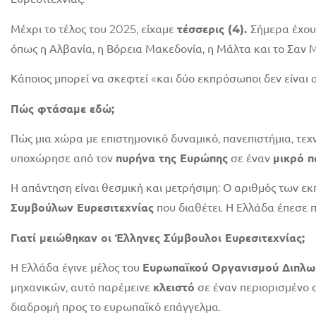
Μέχρι το τέλος του 2025, είχαμε
τέσσερις (4).
Σήμερα έχο
όπως η Αλβανία, η Βόρεια Μακεδονία, η Μάλτα και το Σαν Μ
Κάποιος μπορεί να σκεφτεί «και δύο εκπρόσωποι δεν είναι α
Πώς φτάσαμε εδώ;
Πώς μια χώρα με επιστημονικό δυναμικό, πανεπιστήμια, τεχ
υποχώρησε από τον
πυρήνα της Ευρώπης
σε έναν
μικρό π
Η απάντηση είναι θεσμική και μετρήσιμη: Ο αριθμός των 
Συμβούλων Ευρεσιτεχνίας
που διαθέτει. Η Ελλάδα έπεσε
Γιατί μειώθηκαν οι Έλληνες Σύμβουλοι Ευρεσιτεχνίας;
Η Ελλάδα έγινε μέλος του
Ευρωπαϊκού Οργανισμού Διπλω
μηχανικών, αυτό παρέμεινε
κλειστό
σε έναν περιορισμένο 
διαδρομή προς το ευρωπαϊκό επάγγελμα.