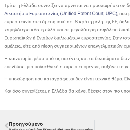
Τρίτο, η Ελλάδα συνεχίζει να αρνείται να προσχωρήσει σε 
, που
Δικαστήριο Ευρεσιτεχνίας (Unified Patent Court, UPC)
ευρεσιτεχνία έχει άμεση ισχύ σε 18 κράτη μέλη της ΕΕ, δηλ
χαμηλότερα κόστη αλλά και σε μεγαλύτερη ασφάλεια δικαί
Ευρωπαϊκών ή Ενιαίων διπλωμάτων ευρεσιτεχνίας. Στην ιστο
αμέλεια, είτε από πίεση συγκεκριμένων επαγγελματικών ομ
Η καινοτομία, μέσα από τις πατέντες και τα δικαιώματα διαν
επενδύσει μια πολυεθνική εταιρεία επομένως, αυξάνει τη γε
Η υποχώρηση που καταγράφεται δεν είναι τεχνικό θέμα. Εί
Και όσο συνεχίζεται, η Ελλάδα θα χάνει θέσεις στον πιο υπο
Προηγούμενο
Τι αξία έχει τελικά ένα Ελληνικό Δίπλωμα Ευρεσιτεχνίας;