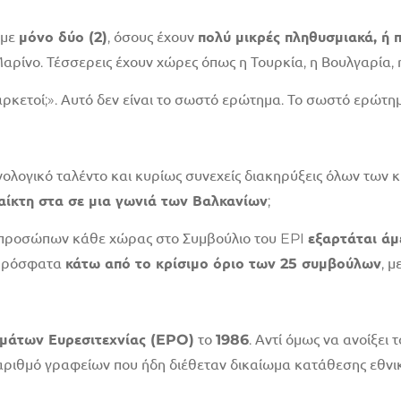
υμε
μόνο δύο (2)
, όσους έχουν
πολύ μικρές πληθυσμιακά, ή 
αρίνο. Τέσσερεις έχουν χώρες όπως η Τουρκία, η Βουλγαρία, η
ρκετοί;». Αυτό δεν είναι το σωστό ερώτημα. Το σωστό ερώτημα
νολογικό ταλέντο και κυρίως συνεχείς διακηρύξεις όλων των 
αίκτη στα σε μια γωνιά των Βαλκανίων
;
εκπροσώπων κάθε χώρας στο Συμβούλιο του EPI
εξαρτάται ά
 πρόσφατα
κάτω από το κρίσιμο όριο των 25 συμβούλων
, 
μάτων Ευρεσιτεχνίας (EPO)
το
1986
. Αντί όμως να ανοίξει
αριθμό γραφείων που ήδη διέθεταν δικαίωμα κατάθεσης εθνικ