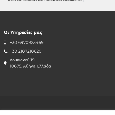
Οι Υπηρεσίες μας
+30 6970923469
+30 2107210620
Λουκιανού 19
10675, Αθήνα, Ελλάδα
INTELLEX
&COPY; 2021. ΠΝΕΥΜΑΤΙΚΑ ΔΙΚΑΙΩΜ